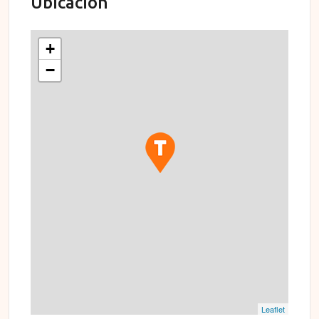
Ubicación
+
−
Leaflet