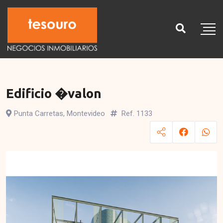
Edificio �valon
Punta Carretas, Montevideo
Ref. 1133