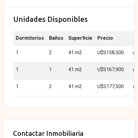
Unidades Disponibles
Dormitorios
Baños
Superficie
Precio
1
2
41 m2
U$S158,500
Ve
1
1
41 m2
U$S167,900
Ve
1
2
41 m2
U$S177,500
Ve
Contactar Inmobiliaria